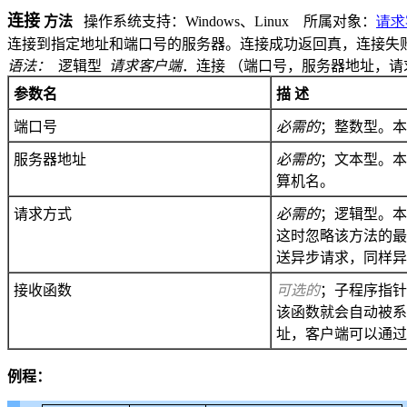
连接
方法
操作系统支持：
Windows
、
Linux
所属对象：
请求
连接到指定地址和端口号的服务器。连接成功返回真，连接失
语法：
逻辑型
请求客户端
．连接 （
端口号，服务器地址，请
参数名
描 述
端口号
必需的
；整数型。本
服务器地址
必需的
；文本型。本
算机名。
请求方式
必需的
；逻辑型。本
这时忽略该方法的最
送异步请求，同样异
接收函数
可选的
；子程序指针
该函数就会自动被系
址，客户端可以通过
例程：