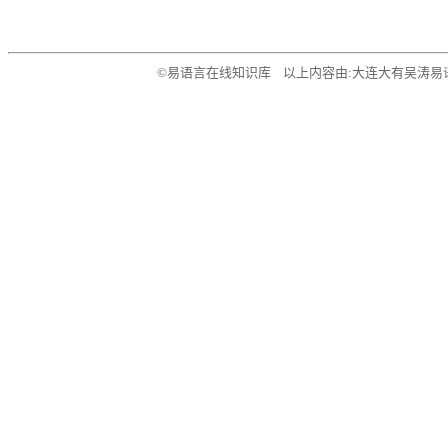
©易语言在线知识库 以上内容由:大连大有吴涛易